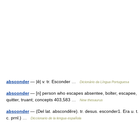
absconder
— |ê| v. tr. Esconder …
Dicionário da Língua Portuguesa
absconder
— [n] person who escapes absentee, bolter, escapee,
quitter, truant; concepts 403,583 …
New thesaurus
absconder
— (Del lat. abscondĕre). tr. desus. esconder1. Era u. t.
c. prnl.) …
Diccionario de la lengua española