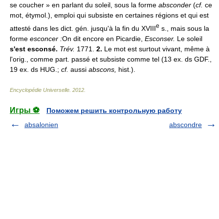
se coucher » en parlant du soleil, sous la forme
absconder
(
cf.
ce
mot, étymol.), emploi qui subsiste en certaines régions et qui est
e
attesté dans les dict. gén. jusqu'à la fin du XVIII
s., mais sous la
forme
esconcer :
On dit encore en Picardie,
Esconser.
Le soleil
s'est esconsé.
Trév.
1771.
2.
Le mot est surtout vivant, même à
l'orig., comme part. passé et subsiste comme tel (13 ex. ds GDF.,
19 ex. ds HUG.;
cf.
aussi
abscons,
hist.).
Encyclopédie Universelle
.
2012
.
Игры ⚽
Поможем решить контрольную работу
absalonien
abscondre