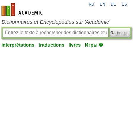
RU
EN
DE
ES
fr-academic.com
Dictionnaires et Encyclopédies sur 'Academic'
Recherche!
interprétations
traductions
livres
Игры ⚽