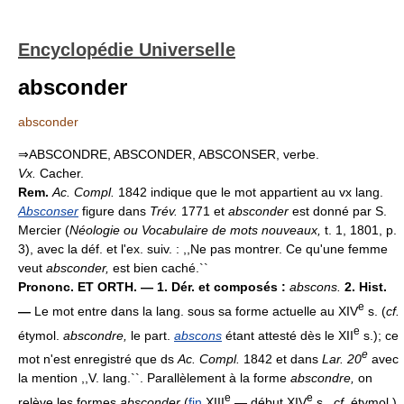
Encyclopédie Universelle
absconder
absconder
⇒ABSCONDRE, ABSCONDER, ABSCONSER, verbe.
Vx.
Cacher.
Rem.
Ac. Compl.
1842 indique que le mot appartient au vx lang.
Absconser
figure dans
Trév.
1771 et
absconder
est donné par S.
Mercier (
Néologie ou Vocabulaire de mots nouveaux,
t. 1, 1801, p.
3), avec la déf. et l'ex. suiv. : ,,Ne pas montrer. Ce qu'une femme
veut
absconder,
est bien caché.``
Prononc. ET ORTH. — 1. Dér. et composés :
abscons.
2. Hist.
e
—
Le mot entre dans la lang. sous sa forme actuelle au XIV
s. (
cf.
e
étymol.
abscondre,
le part.
abscons
étant attesté dès le XII
s.); ce
e
mot n'est enregistré que ds
Ac. Compl.
1842 et dans
Lar. 20
avec
la mention ,,V. lang.``. Parallèlement à la forme
abscondre,
on
e
e
relève les formes
absconder
(
fin
XIII
— début XIV
s.,
cf.
étymol.)