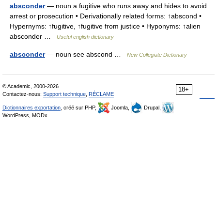
absconder
— noun a fugitive who runs away and hides to avoid
arrest or prosecution • Derivationally related forms: ↑abscond •
Hypernyms: ↑fugitive, ↑fugitive from justice • Hyponyms: ↑alien
absconder …
Useful english dictionary
absconder
— noun see abscond …
New Collegiate Dictionary
© Academic, 2000-2026
18+
Contactez-nous:
Support technique
,
RÉCLAME
Dictionnaires exportation
, créé sur PHP,
Joomla,
Drupal,
WordPress, MODx.