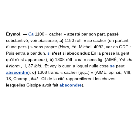
Étymol. —
Ca
1100 « cacher » attesté par son part. passé
substantivé, voir
absconse;
a)
1180 réfl. « se cacher (en parlant
d'une pers.) » sens propre (
Horn,
éd. Michel, 4092, var ds GDF. :
Puis entra a bandun,
si
s'est
si
absconduz
En la presse la gent
qu'il n'est apparceuz);
b)
1308 réfl. «
id.
» sens fig. (AIMÉ,
Yst. de
li Norm.,
II, 37
ibid. :
Et voy lo cuer, a loquel nulle cose
se
peut
abscondre
);
c)
1308 trans. « cacher (qqc.) » (AIMÉ,
op. cit.,
VIII,
13, Champ.,
ibid. :
Cil de la cité rappareillerent les chozes
lesquelles Gisolpe avoit fait
abscondre
).