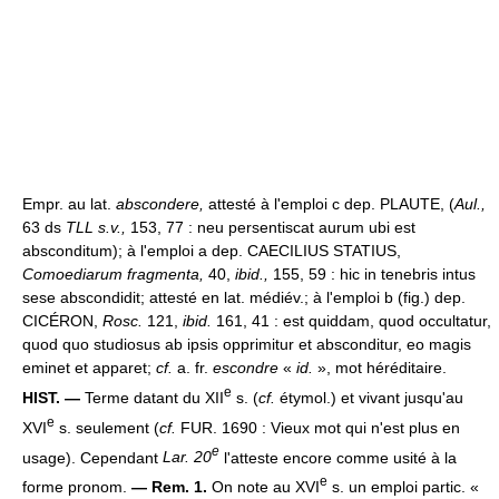
Empr. au lat.
abscondere,
attesté à l'emploi c dep. PLAUTE, (
Aul.,
63 ds
TLL s.v.,
153, 77 : neu persentiscat aurum ubi est
absconditum); à l'emploi a dep. CAECILIUS STATIUS,
Comoediarum fragmenta,
40,
ibid.,
155, 59 : hic in tenebris intus
sese abscondidit; attesté en lat. médiév.; à l'emploi b (fig.) dep.
CICÉRON,
Rosc.
121,
ibid.
161, 41 : est quiddam, quod occultatur,
quod quo studiosus ab ipsis opprimitur et absconditur, eo magis
eminet et apparet;
cf.
a. fr.
escondre
«
id.
», mot héréditaire.
e
HIST. —
Terme datant du XII
s. (
cf.
étymol.) et vivant jusqu'au
e
XVI
s. seulement (
cf.
FUR. 1690 : Vieux mot qui n'est plus en
e
usage). Cependant
Lar. 20
l'atteste encore comme usité à la
e
forme pronom.
— Rem. 1.
On note au XVI
s. un emploi partic. «