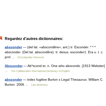
Regardez d'autres dictionnaires:
absconder
— (del lat. «abscondĕre»; ant.) tr. Esconder. * * *
absconder. (Del lat. abscondĕre). tr. desus. esconder1. Era u. t. c.
prnl …
Enciclopedia Universal
Absconder
— Ab*scond er, n. One who absconds. [1913 Webster]
…
The Collaborative International Dictionary of English
absconder
— index fugitive Burton s Legal Thesaurus. William C.
Burton. 2006 …
Law dictionary