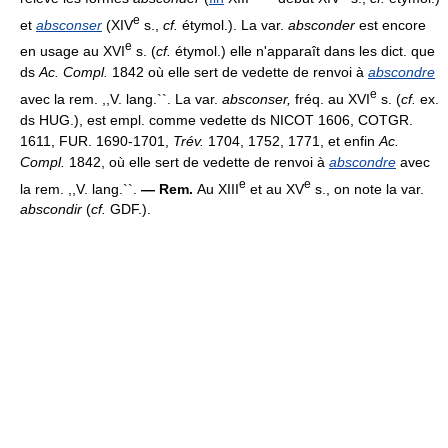
e
et
absconser
(XIV
s.,
cf.
étymol.). La var.
absconder
est encore
e
en usage au XVI
s. (
cf.
étymol.) elle n'apparaît dans les dict. que
ds
Ac. Compl.
1842 où elle sert de vedette de renvoi à
abscondre
e
avec la rem. ,,V. lang.``. La var.
absconser,
fréq. au XVI
s. (
cf.
ex.
ds HUG.), est empl. comme vedette ds NICOT 1606, COTGR.
1611, FUR. 1690-1701,
Trév.
1704, 1752, 1771, et enfin
Ac.
Compl.
1842, où elle sert de vedette de renvoi à
abscondre
avec
e
e
la rem. ,,V. lang.``.
— Rem.
Au XIII
et au XV
s., on note la var.
abscondir
(
cf.
GDF.).