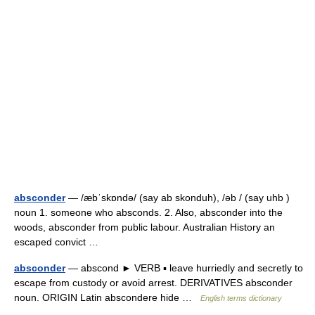
absconder
— /æbˈskɒndə/ (say ab skonduh), /əb / (say uhb )
noun 1. someone who absconds. 2. Also, absconder into the
woods, absconder from public labour. Australian History an
escaped convict …
absconder
— abscond ► VERB ▪ leave hurriedly and secretly to
escape from custody or avoid arrest. DERIVATIVES absconder
noun. ORIGIN Latin abscondere hide …
English terms dictionary